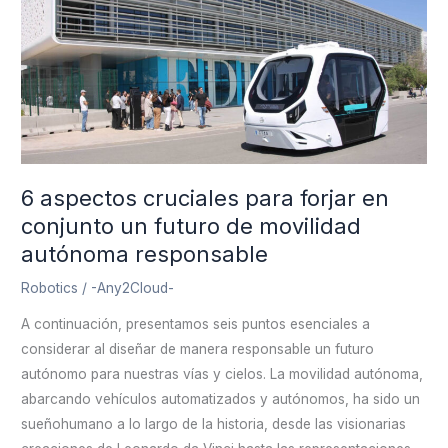
cruciales
para
forjar
en
conjunto
un
futuro
de
6 aspectos cruciales para forjar en
movilidad
conjunto un futuro de movilidad
autónoma
autónoma responsable
responsable
Robotics
/
-Any2Cloud-
A continuación, presentamos seis puntos esenciales a
considerar al diseñar de manera responsable un futuro
autónomo para nuestras vías y cielos. La movilidad autónoma,
abarcando vehículos automatizados y autónomos, ha sido un
sueñohumano a lo largo de la historia, desde las visionarias