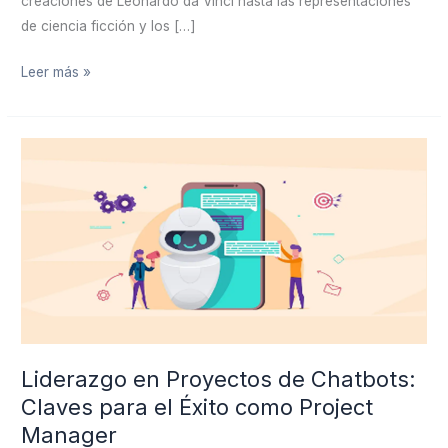
creaciones de Leonardo da Vinci hasta las representaciones
de ciencia ficción y los […]
Leer más »
Liderazgo
en
Proyectos
de
Chatbots:
Claves
para
el
Éxito
como
Liderazgo en Proyectos de Chatbots:
Project
Claves para el Éxito como Project
Manager
Manager