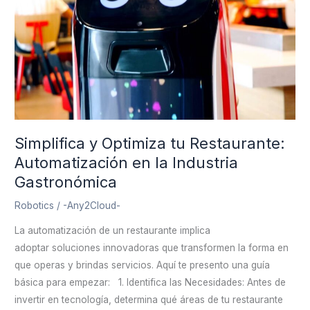
Automatización
en
la
Industria
Gastronómica
Simplifica y Optimiza tu Restaurante:
Automatización en la Industria
Gastronómica
Robotics
/
-Any2Cloud-
La automatización de un restaurante implica
adoptar soluciones innovadoras que transformen la forma en
que operas y brindas servicios. Aquí te presento una guía
básica para empezar: 1. Identifica las Necesidades: Antes de
invertir en tecnología, determina qué áreas de tu restaurante